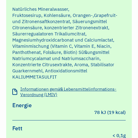
Natürliches Mineralwasser,
Fruktosesirup, Kohlensäure, Orangen-,Grapefruit-
und Zitronensaftkonzentrat, Säuerungsmittel
Citronensäure, konzentrierter Zitronenextrakt,
Säurerregualatoren Trikaliumcitrat,
Magnesiumhydroxidcarbonat und Calciumlactat,
Vitaminmischung (Vitamin C, Vitamin E, Niacin,
Panthothenat, Folsäure, Biotin) Süßungsmittel
Natriumcycalamat und Natriumsaccharin,
Konzentrierte Citrusextrakte, Aroma, Stabilisator
Guarkernmehl, Antioxidationsmittel
KALIUMMETASULFIT
Informationen gemäß Lebensmittelinformations-
Verordnung (LMIV)
Energie
78 kJ (19 kcal)
Fett
< 0,1g