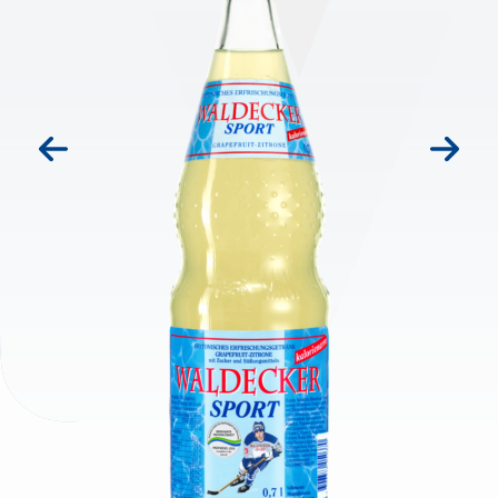
prev
next
IHR LEBEN!