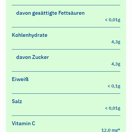
davon gesättigte Fettsäuren
< 0,01g
Kohlenhydrate
4,3g
davon Zucker
4,3g
Eiweiß
< 0,1g
Salz
< 0,01g
Vitamin C
12,0 mg*