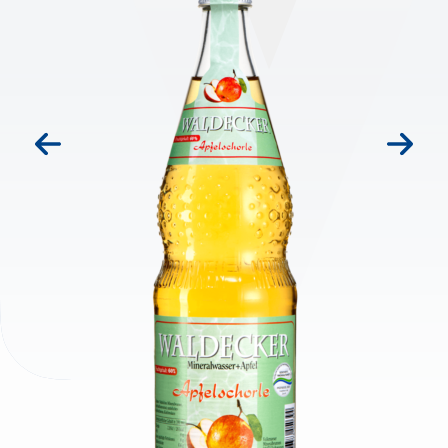
prev
next
IHR LEBEN!