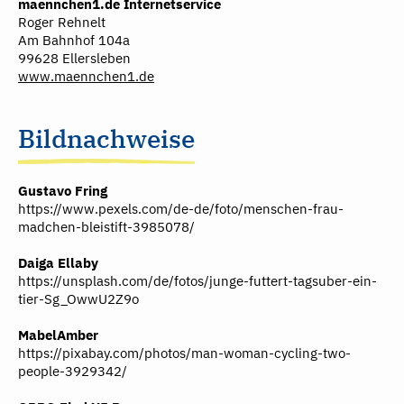
maennchen1.de Internetservice
Roger Rehnelt
Am Bahnhof 104a
99628 Ellersleben
www.maennchen1.de
Bildnachweise
Gustavo Fring
https://www.pexels.com/de-de/foto/menschen-frau-
madchen-bleistift-3985078/
Daiga Ellaby
https://unsplash.com/de/fotos/junge-futtert-tagsuber-ein-
tier-Sg_OwwU2Z9o
MabelAmber
https://pixabay.com/photos/man-woman-cycling-two-
people-3929342/