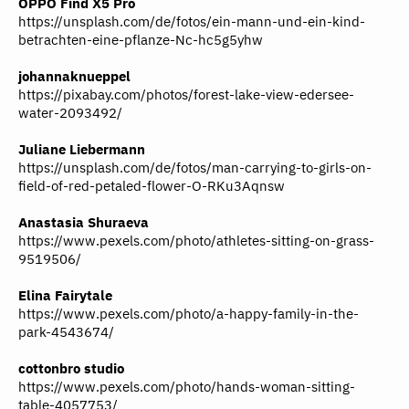
OPPO Find X5 Pro
https://unsplash.com/de/fotos/ein-mann-und-ein-kind-
betrachten-eine-pflanze-Nc-hc5g5yhw
johannaknueppel
https://pixabay.com/photos/forest-lake-view-edersee-
water-2093492/
Juliane Liebermann
https://unsplash.com/de/fotos/man-carrying-to-girls-on-
field-of-red-petaled-flower-O-RKu3Aqnsw
Anastasia Shuraeva
https://www.pexels.com/photo/athletes-sitting-on-grass-
9519506/
Elina Fairytale
https://www.pexels.com/photo/a-happy-family-in-the-
park-4543674/
cottonbro studio
https://www.pexels.com/photo/hands-woman-sitting-
table-4057753/