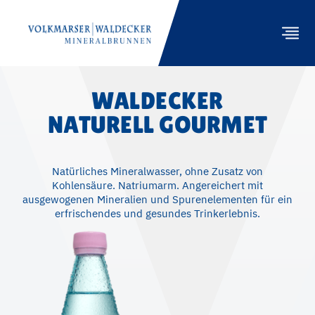
WALDECKER
NATURELL ­GOURMET
PRODUKTE
GASTRONOMIE
Natürliches Mineralwasser, ohne Zusatz von
NACHHALTIGKEIT
Kohlensäure. Natriumarm. Angereichert mit
ausgewogenen Mineralien und Spurenelementen für ein
ENGAGEMENT
erfrischendes und gesundes Trinkerlebnis.
UNTERNEHMEN
HÄNDLER
KONTAKT