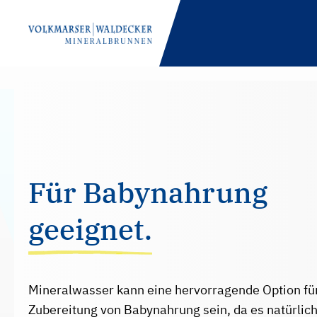
PRODUKTE
GASTRONOMIE
NACHHALTIGKEIT
Für Babynahrung
ENGAGEMENT
geeignet.
UNTERNEHMEN
HÄNDLER
Mineralwasser kann eine hervorragende Option für
KONTAKT
Zubereitung von Babynahrung sein, da es natürlic