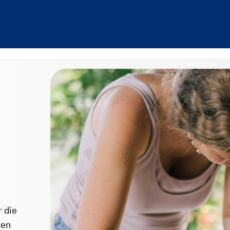
 die
hen